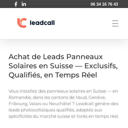
06 34 16 76 43
Leadcall
Agence de génération de leads pour entreprise BtoB
Achat de Leads Panneaux
Solaires en Suisse — Exclusifs,
Qualifiés, en Temps Réel
Vous installez des panneaux solaires en Suisse — en
Romandie, dans les cantons de Vaud, Genève,
Fribourg, Valais ou Neuchâtel ? Leadcall génère des
leads photovoltaïques qualifiés, adaptés aux
spécificités du marché suisse et livrés en temps réel.