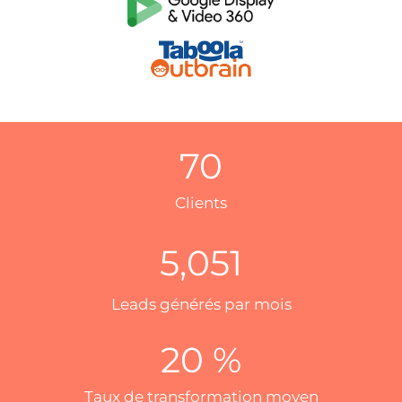
70
Clients
5,051
Leads générés par mois
20
 %
Taux de transformation moyen