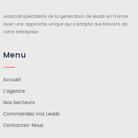
Leadcall
Agence de génération de leads pour entreprise BtoB
Leadcall spécialiste de la génération de leads en France
avec une approche unique qui s’adapte aux besoins de
votre entreprise.
Menu
Accueil
L’agence
Nos Secteurs
Commandez Vos Leads
Contactez-Nous