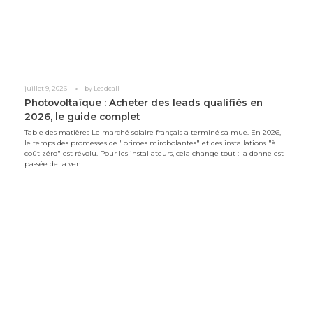
juillet 9, 2026
by
Leadcall
Photovoltaïque : Acheter des leads qualifiés en
2026, le guide complet
Table des matières Le marché solaire français a terminé sa mue. En 2026,
le temps des promesses de "primes mirobolantes" et des installations "à
coût zéro" est révolu. Pour les installateurs, cela change tout : la donne est
passée de la ven ...