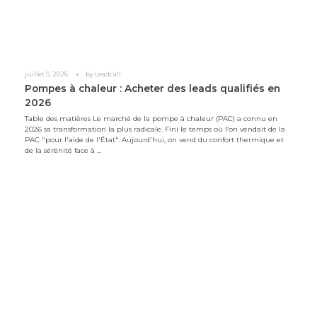
juillet 9, 2026
by
Leadcall
Pompes à chaleur : Acheter des leads qualifiés en
2026
Table des matières Le marché de la pompe à chaleur (PAC) a connu en
2026 sa transformation la plus radicale. Fini le temps où l’on vendait de la
PAC "pour l'aide de l'État". Aujourd'hui, on vend du confort thermique et
de la sérénité face à ...