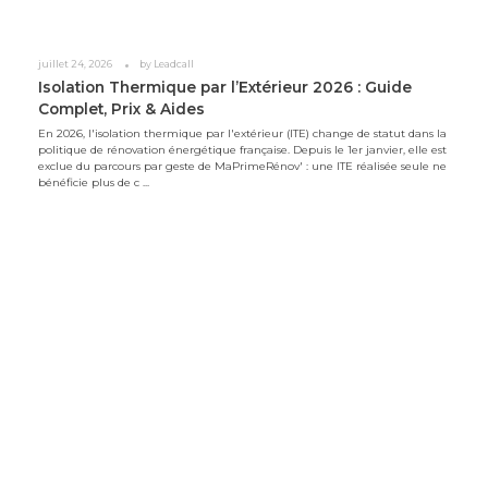
juillet 24, 2026
by
Leadcall
Isolation Thermique par l’Extérieur 2026 : Guide
Complet, Prix & Aides
En 2026, l'isolation thermique par l'extérieur (ITE) change de statut dans la
politique de rénovation énergétique française. Depuis le 1er janvier, elle est
exclue du parcours par geste de MaPrimeRénov' : une ITE réalisée seule ne
bénéficie plus de c ...