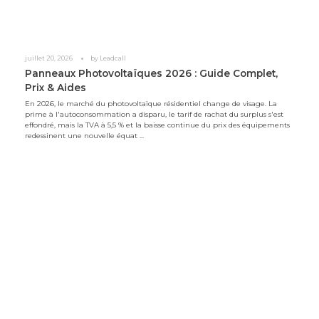
juillet 20, 2026
by
Leadcall
Panneaux Photovoltaïques 2026 : Guide Complet,
Prix & Aides
En 2026, le marché du photovoltaïque résidentiel change de visage. La
prime à l'autoconsommation a disparu, le tarif de rachat du surplus s'est
effondré, mais la TVA à 5,5 % et la baisse continue du prix des équipements
redessinent une nouvelle équat ...