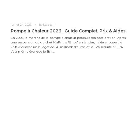
juillet 24, 2026
by
Leadcall
Pompe à Chaleur 2026 : Guide Complet, Prix & Aides
En 2026, le marché de la pompe à chaleur poursuit son accélération. Après
une suspension du guichet MaPrimeRénov' en janvier, l'aide a rouvert le
23 février avec un budget de 3,6 milliards d'euros, et la TVA réduite à 5,5 %
s'est même étendue le 18 j ...