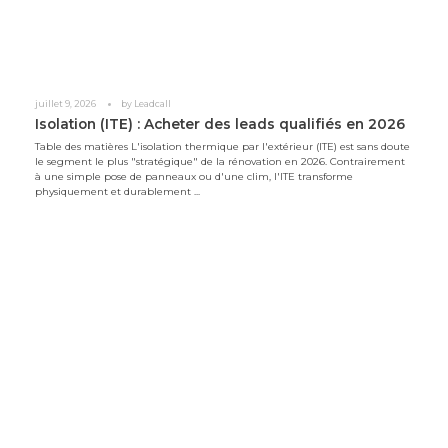
juillet 9, 2026
by
Leadcall
Isolation (ITE) : Acheter des leads qualifiés en 2026
Table des matières L'isolation thermique par l'extérieur (ITE) est sans doute
le segment le plus "stratégique" de la rénovation en 2026. Contrairement
à une simple pose de panneaux ou d'une clim, l'ITE transforme
physiquement et durablement ...