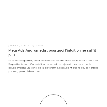
janvier 22, 2026
by
Leadcall
Meta Ads Andromeda : pourquoi l’intuition ne suffit
plus
Pendant longtemps, gérer des campagnes sur Meta Ads relevait surtout de
l’expertise terrain. On testait, on observait, on ajustait. Les bons media
buyers avaient un “sens” de la plateforme. Ils savaient quand couper, quand
pousser, quand laisser tour ...